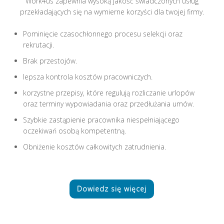
Work4us zapewnia wysoką jakość świadczonych usług
przekładających się na wymierne korzyści dla twojej firmy.
Pominięcie czasochłonnego procesu selekcji oraz
rekrutacji.
Brak przestojów.
lepsza kontrola kosztów pracowniczych.
korzystne przepisy, które regulują rozliczanie urlopów
oraz terminy wypowiadania oraz przedłużania umów.
Szybkie zastąpienie pracownika niespełniającego
oczekiwań osobą kompetentną.
Obniżenie kosztów całkowitych zatrudnienia.
Dowiedz się więcej