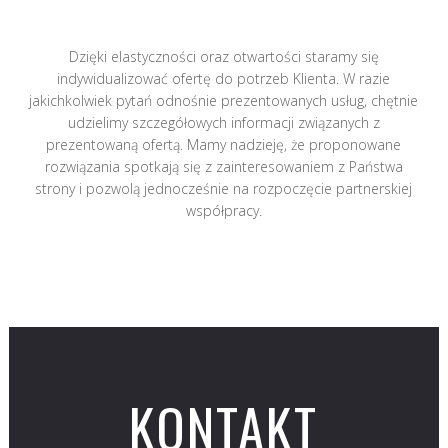
Dzięki elastyczności oraz otwartości staramy się
indywidualizować ofertę do potrzeb Klienta. W razie
jakichkolwiek pytań odnośnie prezentowanych usług, chętnie
udzielimy szczegółowych informacji związanych z
prezentowaną ofertą. Mamy nadzieję, że proponowane
rozwiązania spotkają się z zainteresowaniem z Państwa
strony i pozwolą jednocześnie na rozpoczęcie partnerskiej
współpracy.
KONTAKT