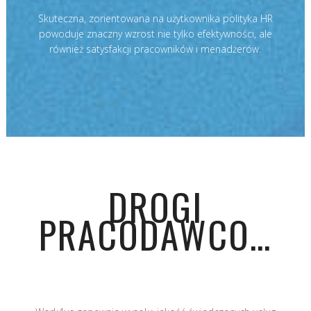
Skuteczna, zorientowana na użytkownika polityka HR
powoduje znaczny wzrost nie tylko efektywności, ale
również satysfakcji pracowników i menadżerów.
DROGI
PRACODAWCO…